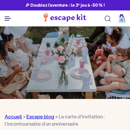
🎉 Doublez l’aventure : le 2ᵉ jeu à -50 % !
0
Découvrir toutes nos aventures
Accueil
»
Escape blog
»
La carte d’invitation :
l’incontournable d’un anniversaire