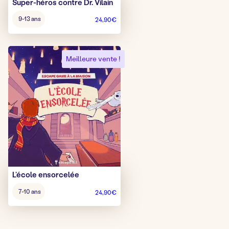
Super-héros contre Dr. Vilain
Âge
9-13 ans
24,90
€
pour
jouer
:
Meilleure vente !
L’école ensorcelée
Âge
7-10 ans
24,90
€
pour
jouer
: