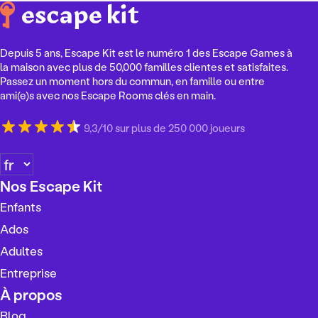
Depuis 5 ans, Escape Kit est le numéro 1 des Escape Games à
la maison avec plus de 50,000 familles clientes et satisfaites.
Passez un moment hors du commun, en famille ou entre
ami(e)s avec nos Escape Rooms clés en main.
9,3/10 sur plus de 250 000 joueurs
C
h
Nos Escape Kit
o
Enfants
i
s
Ados
i
Adultes
r
Entreprise
u
n
À propos
e
Blog