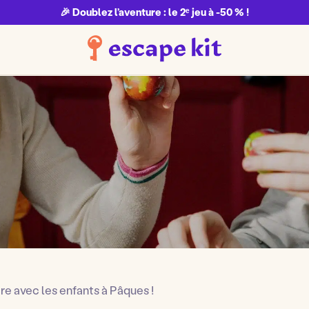
🎉 Doublez l’aventure : le 2ᵉ jeu à -50 % !
ire avec les enfants à Pâques !