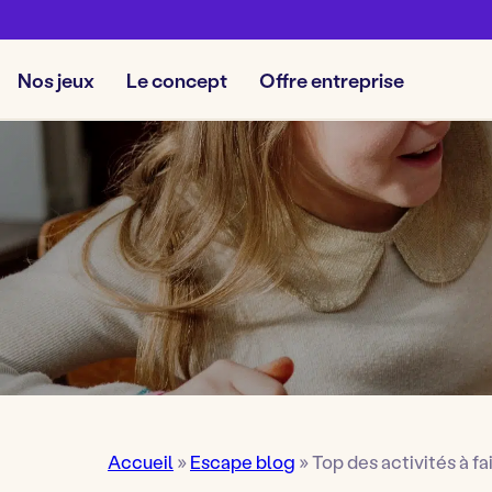
Nos jeux
Le concept
Offre entreprise
Accueil
»
Escape blog
»
Top des activités à fa