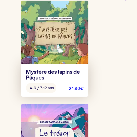
Mystère des lapins de
Pâques
Âge
4-6 / 7-12 ans
24,90
€
pour
jouer
: