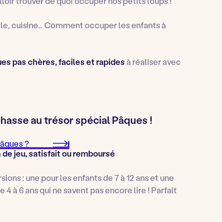
falloir trouver de quoi occuper nos petits loups !
ile, cuisine… Comment occuper les enfants à
ues pas chères, faciles et rapides
à réaliser avec
asse au trésor spécial Pâques !
Pâques ?
h de jeu, satisfait ou remboursé
sions : une pour les enfants de 7 à 12 ans et une
 à 6 ans qui ne savent pas encore lire ! Parfait