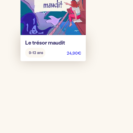
Le trésor maudit
Âge
9-13 ans
24,90
€
pour
jouer
: