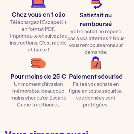
Vous trouverez dans chaque kit : invitations, diplômes,
Valider votre commande
posters, affiches, accessoires diverses... ainsi qu'une
Ouvrir et télécharger le fichier Zip reçu par mail
Chez vous en 1 clic
Satisfait ou
depuis un ordinateur
musique d'ambiance avec décompte !
Téléchargez l'Escape Kit
remboursé
Lire le guide d’installation et d’impression
en format PDF,
Votre achat ne répond
Imprimer le jeu puis le préparer selon le guide
imprimez-le et suivez les
pas à vos attentes ? Nous
d’installation
instructions. C'est rapide
vous rembourserons sur
Lancer le chrono
et c’est parti pour une heure
et facile !
demande.
d’Escape game à la maison !
Vous pouvez également
l'offrir à un enfant à Noël ou
un anniversaire
pour une idée-cadeau originale !
Pour moins de 25 €
Paiement sécurisé
Un moment d'évasion
Faites vos achats en
mémorable, beaucoup
ligne en toute sécurité,
moins cher qu'un Escape
vos données sont
Game traditionnel.
protégées.