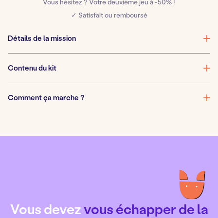
Vous hésitez ? Votre deuxième jeu à -50% !
momie
✓ Satisfait ou remboursé
perdue
Détails de la mission
Contenu du kit
Comment ça marche ?
Vous devez
vous échapper
de la