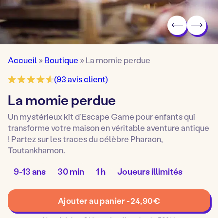
Accueil
»
Boutique
»
La momie perdue
(
93
avis client)
La momie perdue
Un mystérieux kit d’Escape Game pour enfants qui
transforme votre maison en véritable aventure antique
! Partez sur les traces du célèbre Pharaon,
Toutankhamon.
Âge
Temps
Temps
Nombre
9-13 ans
30 min
1 h
Joueurs illimités
pour
de
de
de
jouer
préparation
jeu
joueurs
quantité
:
:
:
:
Ajouter au panier -
24,90
€
de
La