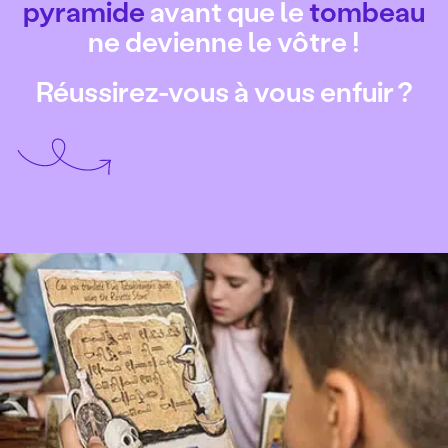
pyramide
avant que le
tombeau
ne devienne le vôtre !
Réussirez-vous à vous enfuir ?