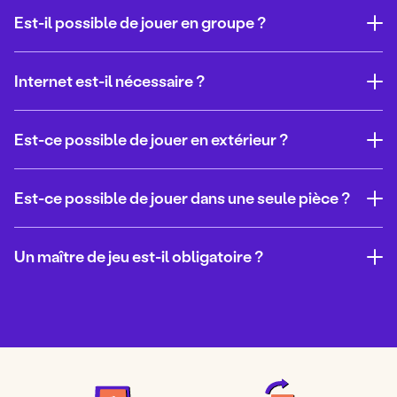
Est-il possible de jouer en groupe ?
Internet est-il nécessaire ?
Est-ce possible de jouer en extérieur ?
Est-ce possible de jouer dans une seule pièce ?
Un maître de jeu est-il obligatoire ?
Pour acheter cet Escape game, il vous suffit de :
Bien sûr ! Nous avons pour objectif de vous proposer un
kit clé en main pour vous faire gagner du temps et vous
Ajouter le jeu à votre panier
faire vivre une véritable expérience.
Entrer vos coordonnées (prénom, nom, mail)