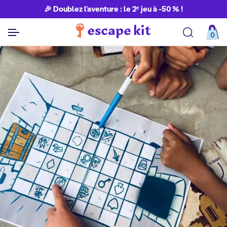
🎉 Doublez l’aventure : le 2ᵉ jeu à -50 % !
0
Découvrir toutes nos aventures