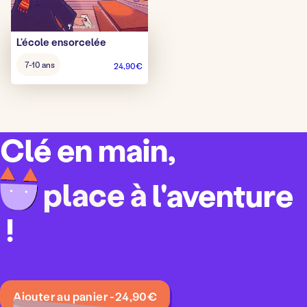
L’école ensorcelée
Âge
7-10 ans
24,90
€
pour
jouer
:
Clé en main,
place à
l'aventure
!
q
Ajouter au panier -
24,90
€
u