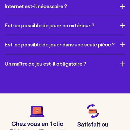
Internet est-il nécessaire ?
Est-ce possible de jouer en extérieur ?
Est-ce possible de jouer dans une seule pièce ?
Un maître de jeu est-il obligatoire ?
Pour acheter cet Escape game, il vous suffit de :
Bien sûr ! Nous avons pour objectif de vous proposer un
kit clé en main pour vous faire gagner du temps et vous
Ajouter le jeu à votre panier
faire vivre une véritable expérience.
Entrer vos coordonnées (prénom, nom, mail)
Vous trouverez dans chaque kit : invitations, diplômes,
Valider votre commande
posters, affiches, accessoires diverses... ainsi qu'une
Ouvrir et télécharger le fichier Zip reçu par mail
Chez vous en 1 clic
Satisfait ou
depuis un ordinateur
musique d'ambiance avec décompte !