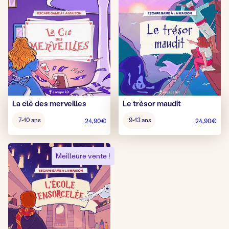
La clé des merveilles
Le trésor maudit
Âge
Âge
7-10 ans
9-13 ans
24,90
€
24,90
€
pour
pour
jouer
jouer
:
:
Meilleure vente !