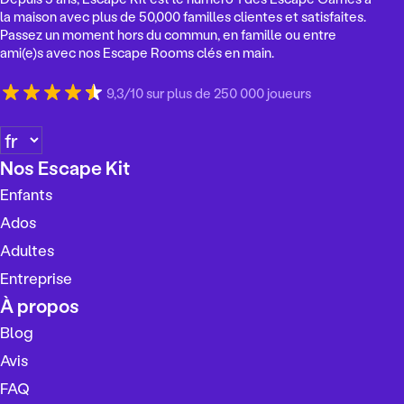
la maison avec plus de 50,000 familles clientes et satisfaites.
Passez un moment hors du commun, en famille ou entre
ami(e)s avec nos Escape Rooms clés en main.
9,3/10 sur plus de 250 000 joueurs
C
h
Nos Escape Kit
o
Enfants
i
s
Ados
i
Adultes
r
Entreprise
u
n
À propos
e
Blog
l
Avis
a
n
FAQ