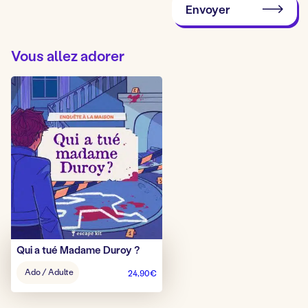
Envoyer
Vous allez adorer
Qui a tué Madame Duroy ?
Âge
Ado / Adulte
24,90
€
pour
jouer
: