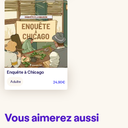
Enquête à Chicago
Âge
Adulte
24,90
€
pour
jouer
:
Vous aimerez aussi