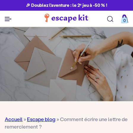
🎉 Doublez l’aventure : le 2ᵉ jeu à -50 % !
0
Découvrir toutes nos aventures
Accueil
»
Escape blog
»
Comment écrire une lettre de
remerciement ?