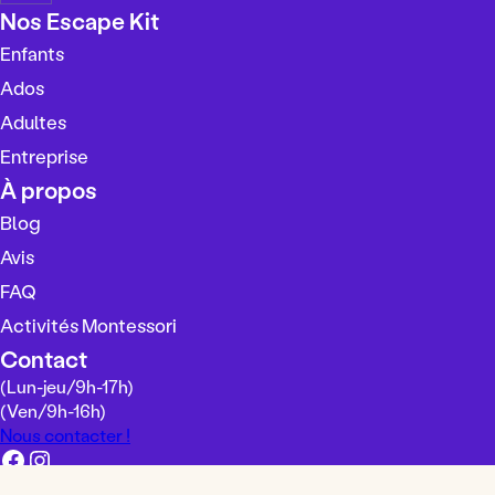
h
Nos Escape Kit
o
Enfants
i
s
Ados
i
Adultes
r
Entreprise
u
n
À propos
e
Blog
l
Avis
a
n
FAQ
g
Activités Montessori
u
Contact
e
(Lun-jeu/
9h-17h
)
(Ven/
9h-16h
)
Nous contacter !
Facebook
Instagram
Mentions légales
Conditions générales de vente