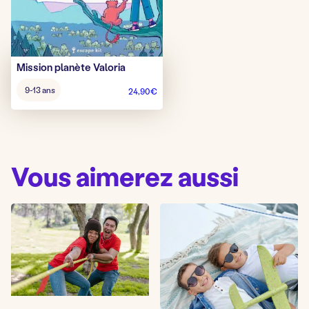
Mission planète Valoria
Âge
9-13 ans
24,90
€
pour
jouer
:
Vous aimerez aussi