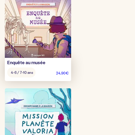
Enquête au musée
Âge
4-6 / 7-10 ans
24,90
€
pour
jouer
: