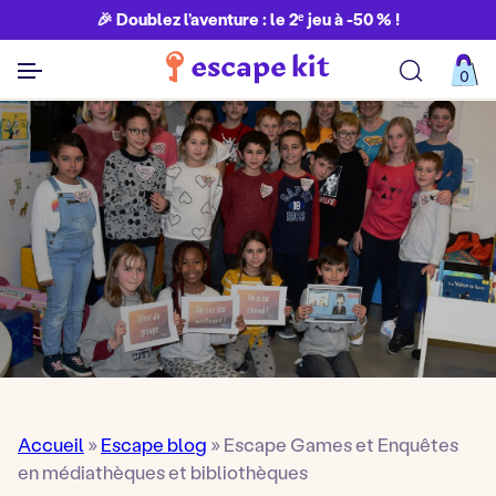
🎉 Doublez l’aventure : le 2ᵉ jeu à -50 % !
0
Découvrir toutes nos aventures
Accueil
»
Escape blog
»
Escape Games et Enquêtes
en médiathèques et bibliothèques