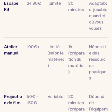
Escape
24,90€
Illimité
20
Adaptabl
Kit
minutes
e, jouable
quand et
où vous
voulez
Atelier
100€+
Limité
1h
Nécessit
manuel
(selon le
(prépara
e des
matériel
tion du
ressourc
)
matériel
es
)
physique
s
Projectio
50€ –
Variable
30
Dépend
n de film
150€
minutes
de
(prépara
l’équipem